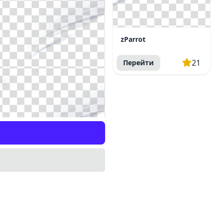
zParrot
21
Перейти