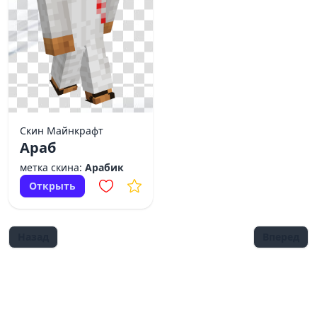
Скин Майнкрафт
Араб
метка скина:
Арабик
Открыть
Назад
Вперед