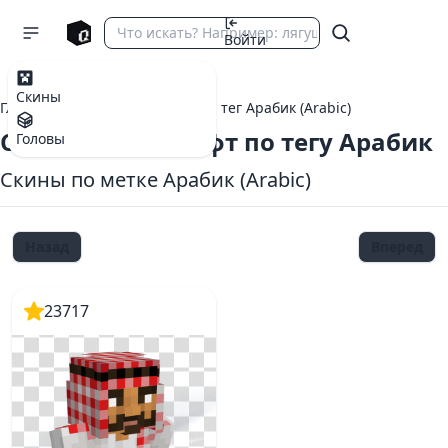
Войти
Скины
Главная
теги Майнкрафт
тег Арабик (Arabic)
Скины Майнкрафт по тегу Арабик
Головы
Скины по метке Арабик (Arabic)
Назад
Вперед
23717