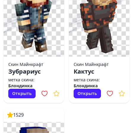
Скин Майнкрафт
Скин Майнкрафт
Зубрариус
Кактус
метка скина:
метка скина:
Блондинка
Блондинка
Открыть
Открыть
1529