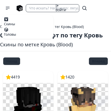
Войти
Скины
Главная
теги Майнкрафт
тег Кровь (Blood)
Скины Майнкрафт по тегу Кровь
Головы
Скины по метке Кровь (Blood)
Назад
Вперед
4419
1420