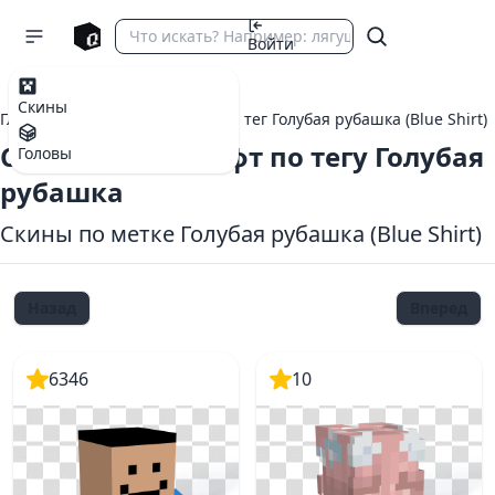
Войти
Скины
Главная
теги Майнкрафт
тег Голубая рубашка (Blue Shirt)
Скины Майнкрафт по тегу Голубая
Головы
рубашка
Скины по метке Голубая рубашка (Blue Shirt)
Назад
Вперед
6346
10