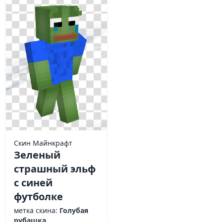
Скин Майнкрафт
Зеленый
страшный эльф
с синей
футболке
метка скина:
Голубая
рубашка