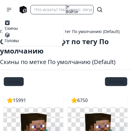
Войти
Скины
Главная
теги Майнкрафт
тег По умолчанию (Default)
Скины Майнкрафт по тегу По
Головы
умолчанию
Скины по метке По умолчанию (Default)
Назад
Вперед
15991
6750