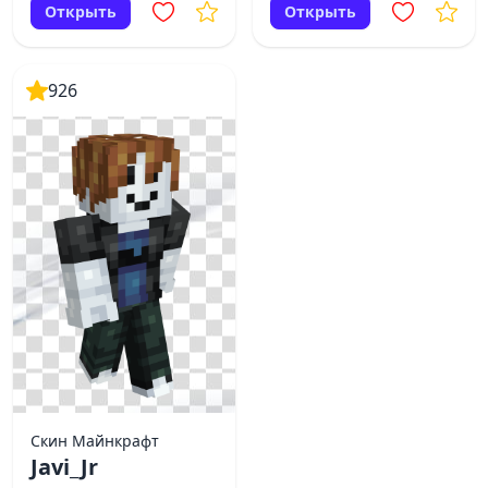
Открыть
Открыть
926
Скин Майнкрафт
Javi_Jr