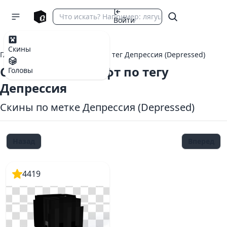
Войти
Скины
Главная
теги Майнкрафт
тег Депрессия (Depressed)
Скины Майнкрафт по тегу
Головы
Депрессия
Скины по метке Депрессия (Depressed)
Назад
Вперед
4419