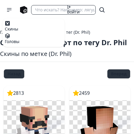
Войти
Скины
Главная
теги Майнкрафт
тег (Dr. Phil)
Скины Майнкрафт по тегу Dr. Phil
Головы
Скины по метке (Dr. Phil)
Назад
Вперед
2813
2459