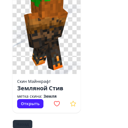
Скин Майнкрафт
Земляной Стив
метка скина:
Земля
Открыть
Назад