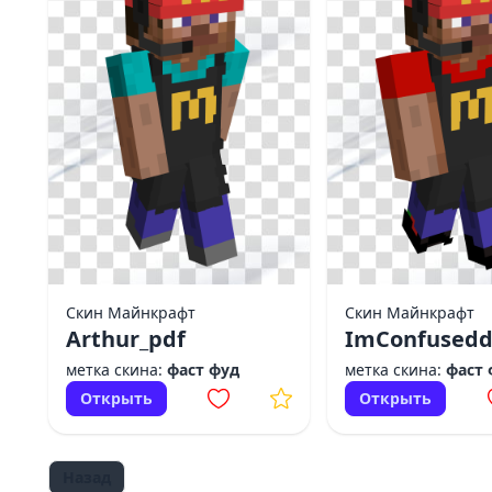
Скин Майнкрафт
Скин Майнкрафт
Arthur_pdf
ImConfused
метка скина:
фаст фуд
метка скина:
фаст 
Открыть
Открыть
Назад