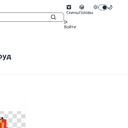
Скины
Головы
Войти
фуд