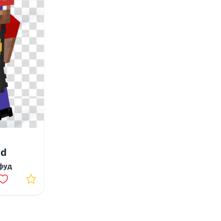
dd
фуд