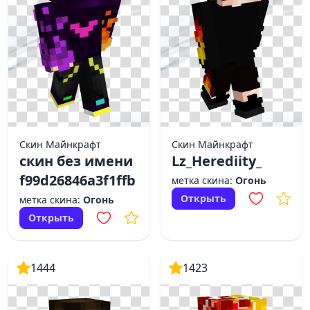
Скин Майнкрафт
Скин Майнкрафт
скин без имени
Lz_Herediity_
f99d26846a3f1ffb
метка скина:
Огонь
Открыть
метка скина:
Огонь
Открыть
1444
1423