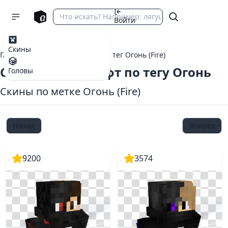
Войти
Скины
Главная
теги Майнкрафт
тег Огонь (Fire)
Скины Майнкрафт по тегу Огонь
Головы
Скины по метке Огонь (Fire)
Назад
Вперед
9200
3574