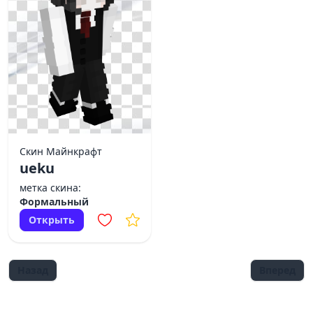
Скин Майнкрафт
ueku
метка скина:
Формальный
Открыть
Назад
Вперед