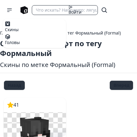
Войти
Скины
Главная
теги Майнкрафт
тег Формальный (Formal)
Скины Майнкрафт по тегу
Головы
Формальный
Скины по метке Формальный (Formal)
Назад
Вперед
41