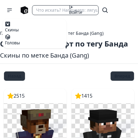
Войти
Скины
Главная
теги Майнкрафт
тег Банда (Gang)
Скины Майнкрафт по тегу Банда
Головы
Скины по метке Банда (Gang)
Назад
Вперед
2515
1415