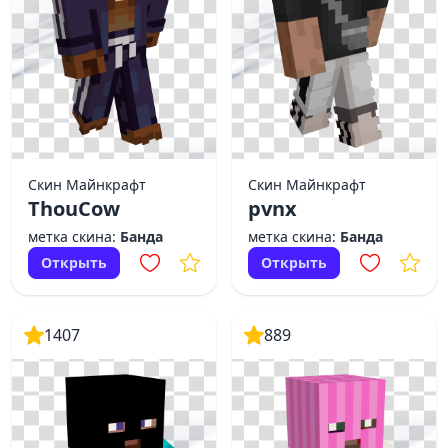
Скин Майнкрафт
Скин Майнкрафт
ThouCow
pvnx
метка скина:
Банда
метка скина:
Банда
Открыть
Открыть
1407
889