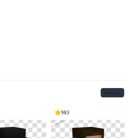
Вперед
983