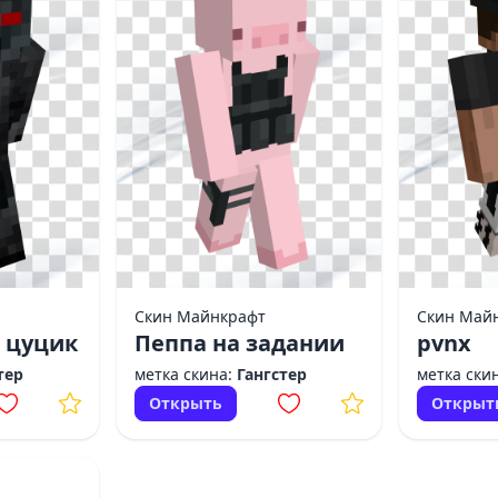
Скин Майнкрафт
Скин Май
 цуцик
Пеппа на задании
pvnx
тер
метка скина:
Гангстер
метка ски
Открыть
Открыт