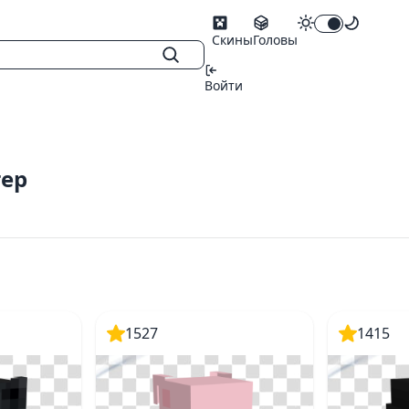
Скины
Головы
Войти
тер
1527
1415