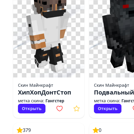
Скин Майнкрафт
Скин Майнкрафт
ХипХопДонтСтоп
Подвальный
метка скина:
Гангстер
метка скина:
Гангс
Открыть
Открыть
379
0