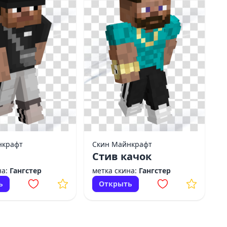
нкрафт
Скин Майнкрафт
Стив качок
на:
Гангстер
метка скина:
Гангстер
ь
Открыть