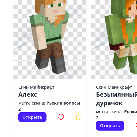
Скин Майнкрафт
Скин Майнкрафт
Алекс
Безымянны
дурачок
метка скина:
Рыжие волосы
2
метка скина:
Рыжи
Открыть
2
Открыть