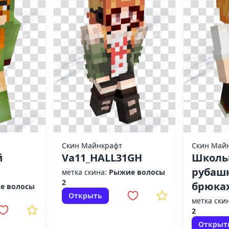
Скин Майнкрафт
Скин Май
й
Va11_HALL31GH
Школь
рубаш
метка скина:
Рыжие волосы
2
брюка
е волосы
Открыть
метка ски
2
Открыт