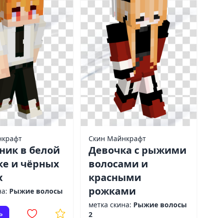
нкрафт
Скин Майнкрафт
ник в белой
Девочка с рыжими
ке и чёрных
волосами и
х
красными
рожками
на:
Рыжие волосы
метка скина:
Рыжие волосы
ь
2