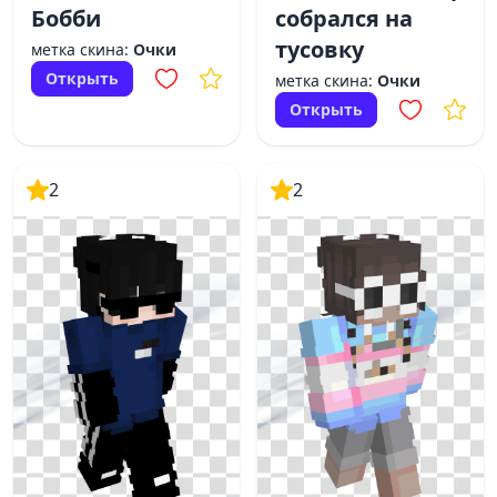
Бобби
собрался на
тусовку
метка скина:
Очки
Открыть
метка скина:
Очки
Открыть
2
2