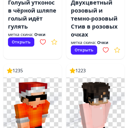
Голуый утконос
Двухцветный
в чёрной шляпе
розовый и
голый идёт
темно-розовый
гулять
Стив в розовых
очках
метка скина:
Очки
Открыть
метка скина:
Очки
Открыть
1235
1223