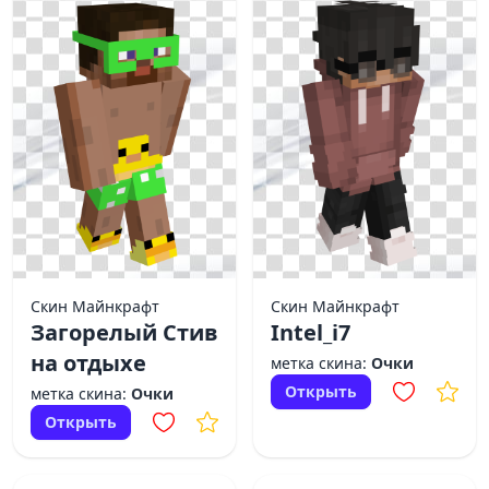
Скин Майнкрафт
Скин Майнкрафт
Загорелый Стив
Intel_i7
на отдыхе
метка скина:
Очки
Открыть
метка скина:
Очки
Открыть