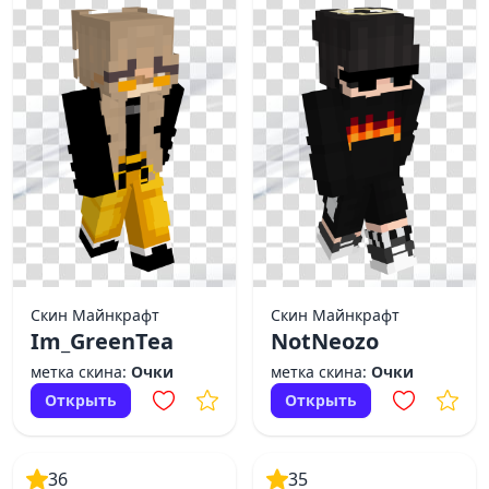
Скин Майнкрафт
Скин Майнкрафт
Im_GreenTea
NotNeozo
метка скина:
Очки
метка скина:
Очки
Открыть
Открыть
36
35