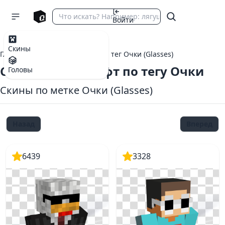
Войти
Скины
Главная
теги Майнкрафт
тег Очки (Glasses)
Скины Майнкрафт по тегу Очки
Головы
Скины по метке Очки (Glasses)
Назад
Вперед
6439
3328