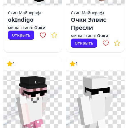
Скин Майнкрафт
Скин Майнкрафт
okIndigo
Очки Элвис
Пресли
метка скина:
Очки
Открыть
метка скина:
Очки
Открыть
1
1