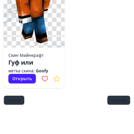
Скин Майнкрафт
Гуф или
метка скина:
Goofy
Открыть
Назад
Вперед