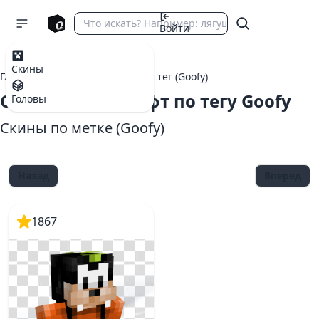
Войти
Скины
Главная
теги Майнкрафт
тег (Goofy)
Скины Майнкрафт по тегу Goofy
Головы
Скины по метке (Goofy)
Назад
Вперед
1867