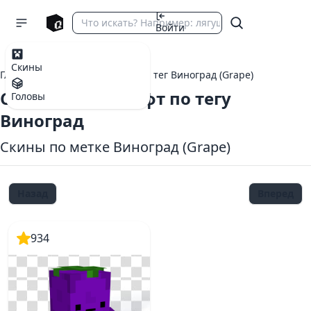
Войти
Скины
Главная
теги Майнкрафт
тег Виноград (Grape)
Скины Майнкрафт по тегу
Головы
Виноград
Скины по метке Виноград (Grape)
Назад
Вперед
934