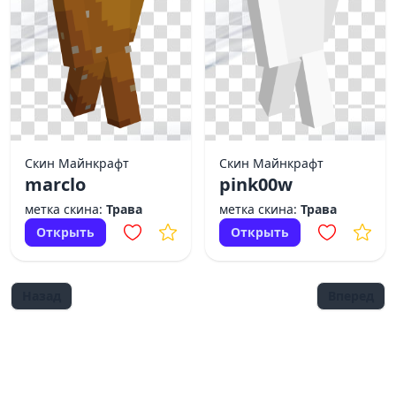
Скин Майнкрафт
Скин Майнкрафт
marclo
pink00w
метка скина:
Трава
метка скина:
Трава
Открыть
Открыть
Назад
Вперед