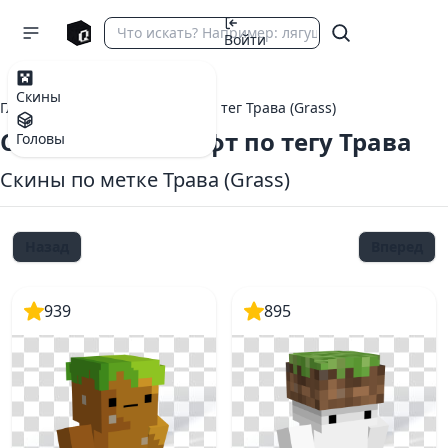
Войти
Скины
Главная
теги Майнкрафт
тег Трава (Grass)
Скины Майнкрафт по тегу Трава
Головы
Скины по метке Трава (Grass)
Назад
Вперед
939
895