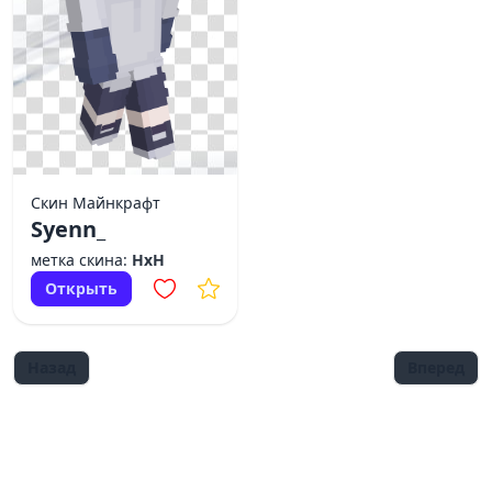
Скин Майнкрафт
Syenn_
метка скина:
HxH
Открыть
Назад
Вперед