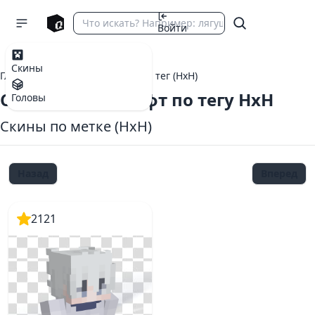
Войти
Скины
Главная
теги Майнкрафт
тег (HxH)
Скины Майнкрафт по тегу HxH
Головы
Скины по метке (HxH)
Назад
Вперед
2121