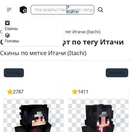
Войти
Скины
Главная
теги Майнкрафт
тег Итачи (Itachi)
Скины Майнкрафт по тегу Итачи
Головы
Скины по метке Итачи (Itachi)
Назад
Вперед
2787
1411