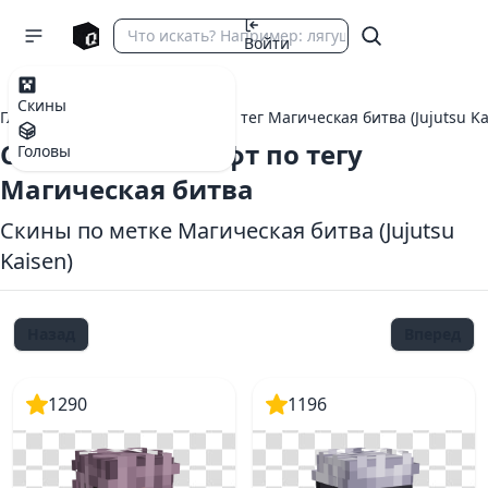
Войти
Скины
Главная
теги Майнкрафт
тег Магическая битва (Jujutsu Ka
Скины Майнкрафт по тегу
Головы
Магическая битва
Скины по метке Магическая битва (Jujutsu
Kaisen)
Назад
Вперед
1290
1196