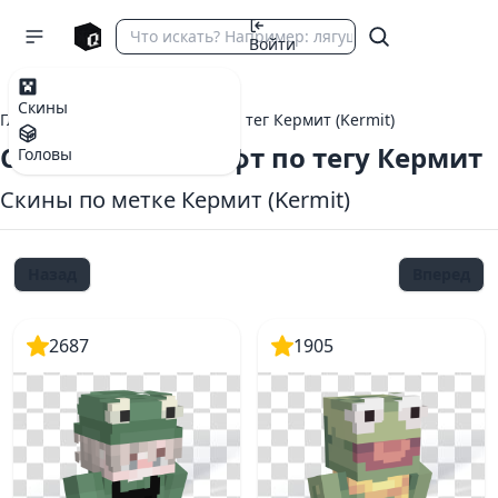
Войти
Скины
Главная
теги Майнкрафт
тег Кермит (Kermit)
Скины Майнкрафт по тегу Кермит
Головы
Скины по метке Кермит (Kermit)
Назад
Вперед
2687
1905