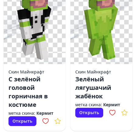
Скин Майнкрафт
Скин Майнкрафт
С зелёной
Зелёный
головой
лягушачий
горничная в
жабёнок
костюме
метка скина:
Кермит
Открыть
метка скина:
Кермит
Открыть