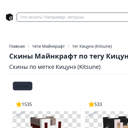
Главная
теги Майнкрафт
тег Кицунэ (Kitsune)
Скины Майнкрафт по тегу Кицу
Скины по метке Кицунэ (Kitsune)
Назад
1535
533