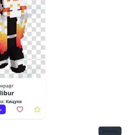
нкрафт
libur
на:
Кицунэ
ь
Вперед