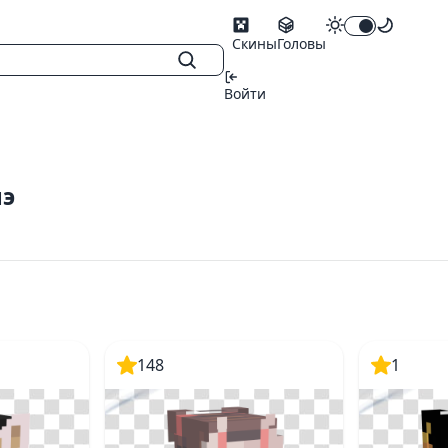
Скины
Головы
Войти
нэ
148
1