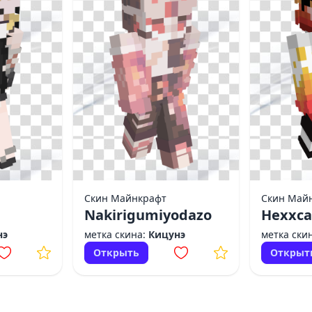
Скин Майнкрафт
Скин Май
Nakirigumiyodazo
Hexxca
нэ
метка скина:
Кицунэ
метка ски
Открыть
Открыт