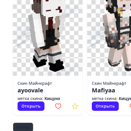
Скин Майнкрафт
Скин Майнкрафт
ayoovale
Mafiyaa
метка скина:
Кицунэ
метка скина:
Кицу
Открыть
Открыть
Назад