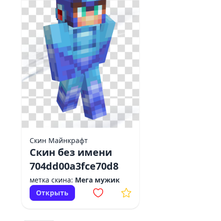
Скин Майнкрафт
Скин без имени
704dd00a3fce70d8
метка скина:
Мега мужик
Открыть