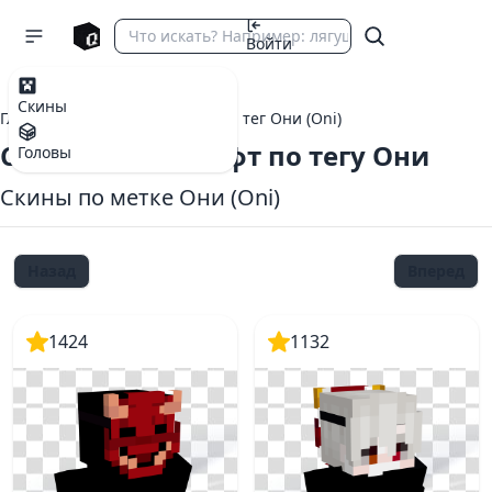
Войти
Скины
Главная
теги Майнкрафт
тег Они (Oni)
Скины Майнкрафт по тегу Они
Головы
Скины по метке Они (Oni)
Назад
Вперед
1424
1132