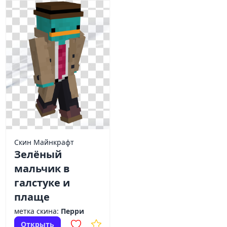
Скин Майнкрафт
Зелёный
мальчик в
галстуке и
плаще
метка скина:
Перри
Открыть