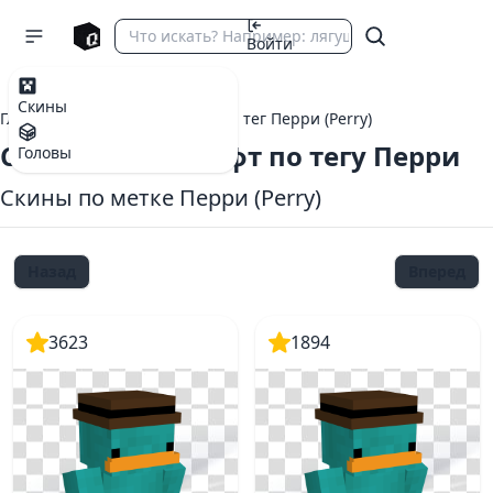
Войти
Скины
Главная
теги Майнкрафт
тег Перри (Perry)
Скины Майнкрафт по тегу Перри
Головы
Скины по метке Перри (Perry)
Назад
Вперед
3623
1894