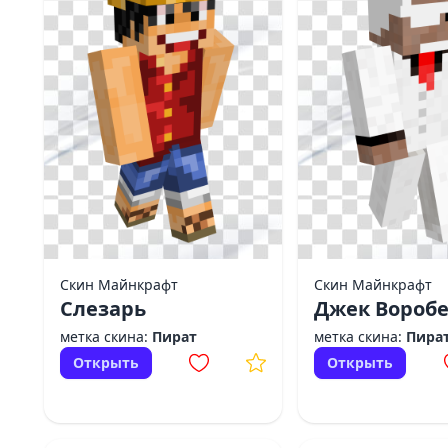
Скин Майнкрафт
Скин Майнкрафт
Слезарь
Джек Вороб
метка скина:
Пират
метка скина:
Пира
Открыть
Открыть