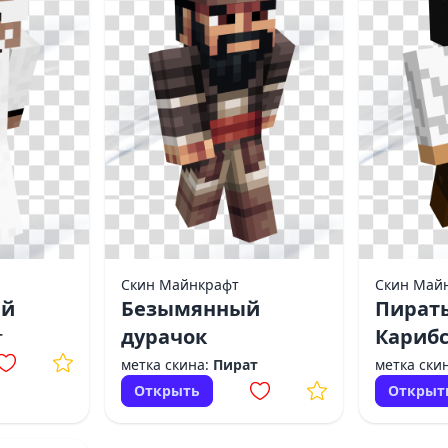
Скин Майнкрафт
Скин Май
ей
Безымянный
Пират
дурачок
Карибс
т
метка скина:
Пират
метка ски
Открыть
Открыт