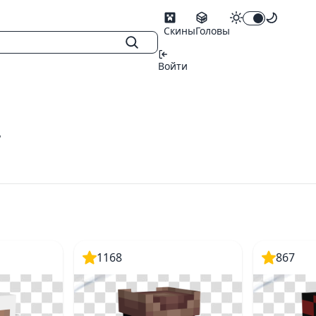
Скины
Головы
Войти
т
1168
867