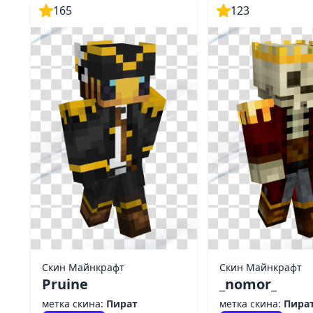
165
123
Скин Майнкрафт
Скин Майнкрафт
Pruine
_nomor_
метка скина:
Пират
метка скина:
Пира