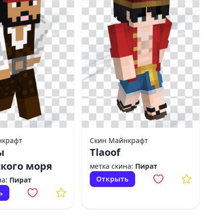
нкрафт
Скин Майнкрафт
ы
Tlaoof
кого моря
метка скина:
Пират
Открыть
на:
Пират
ь