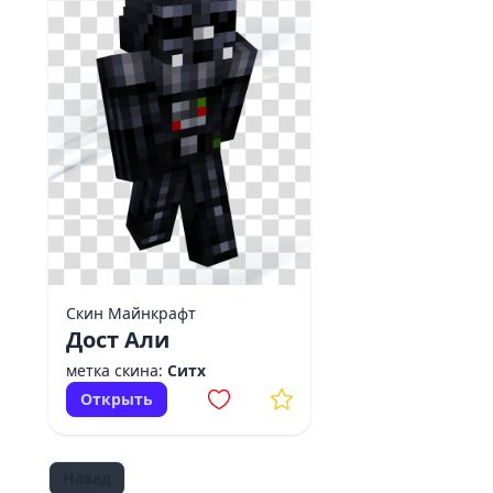
Скин Майнкрафт
Дост Али
метка скина:
Ситх
Открыть
Назад