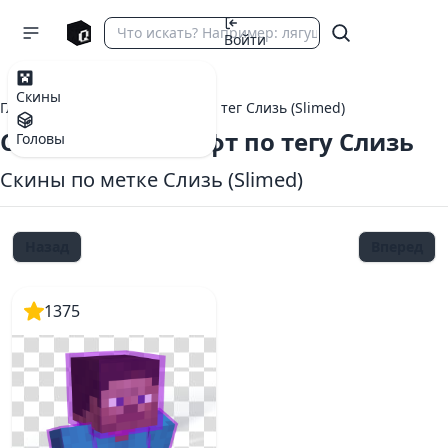
Войти
Скины
Главная
теги Майнкрафт
тег Слизь (Slimed)
Скины Майнкрафт по тегу Слизь
Головы
Скины по метке Слизь (Slimed)
Назад
Вперед
1375