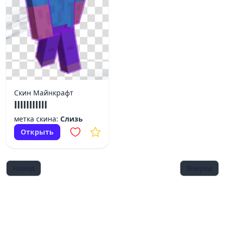
Скин Майнкрафт
lllllllllll
метка скина:
Слизь
Открыть
Назад
Вперед