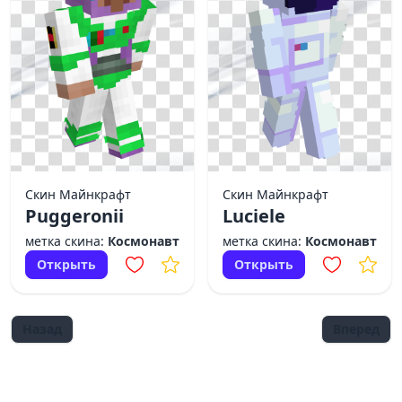
Скин Майнкрафт
Скин Майнкрафт
Puggeronii
Luciele
метка скина:
Космонавт
метка скина:
Космонавт
Открыть
Открыть
Назад
Вперед