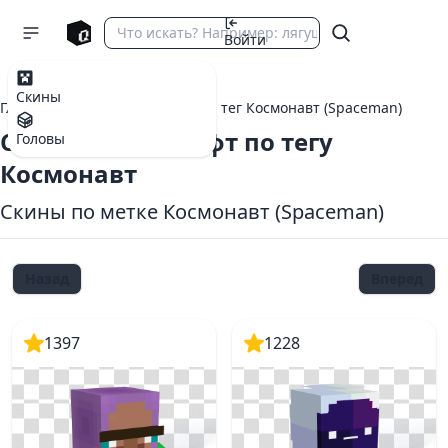
Войти
Скины
Главная
теги Майнкрафт
тег Космонавт (Spaceman)
Скины Майнкрафт по тегу
Головы
Космонавт
Скины по метке Космонавт (Spaceman)
Назад
Вперед
1397
1228