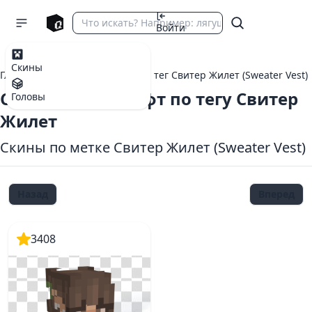
Войти
Скины
Главная
теги Майнкрафт
тег Свитер Жилет (Sweater Vest)
Скины Майнкрафт по тегу Свитер
Головы
Жилет
Скины по метке Свитер Жилет (Sweater Vest)
Назад
Вперед
3408