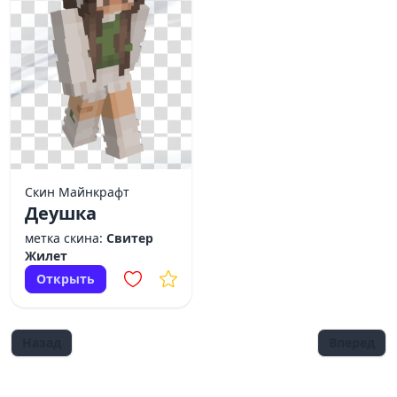
Скин Майнкрафт
Деушка
метка скина:
Свитер
Жилет
Открыть
Назад
Вперед