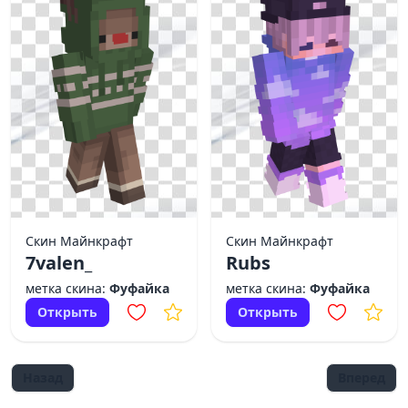
Скин Майнкрафт
Скин Майнкрафт
7valen_
Rubs
метка скина:
Фуфайка
метка скина:
Фуфайка
Открыть
Открыть
Назад
Вперед