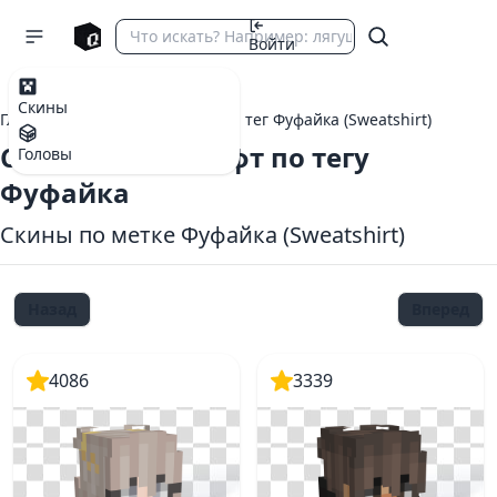
Войти
Скины
Главная
теги Майнкрафт
тег Фуфайка (Sweatshirt)
Скины Майнкрафт по тегу
Головы
Фуфайка
Скины по метке Фуфайка (Sweatshirt)
Назад
Вперед
4086
3339