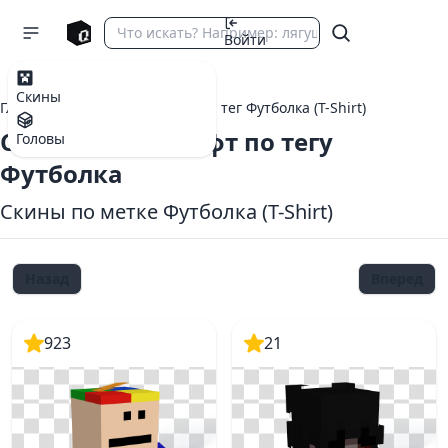
Войти
Скины
Главная
теги Майнкрафт
тег Футболка (T-Shirt)
Скины Майнкрафт по тегу
Головы
Футболка
Скины по метке Футболка (T-Shirt)
Назад
Вперед
923
21