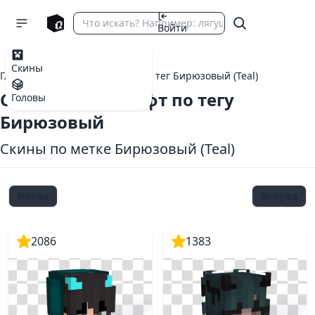
Войти
Скины
Главная
теги Майнкрафт
тег Бирюзовый (Teal)
Скины Майнкрафт по тегу
Головы
Бирюзовый
Скины по метке Бирюзовый (Teal)
Назад
Вперед
2086
1383