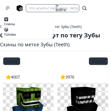
Войти
Скины
Главная
теги Майнкрафт
тег Зубы (Teeth)
Скины Майнкрафт по тегу Зубы
Головы
Скины по метке Зубы (Teeth)
Назад
Вперед
4007
3976