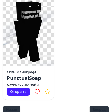
Скин Майнкрафт
PunctualSoap
метка скина:
Зубы
Открыть
Назад
Вперед