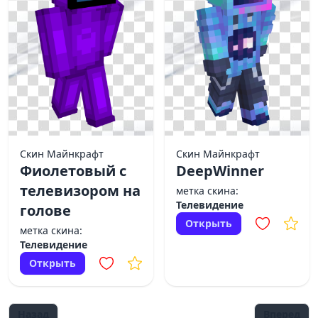
Скин Майнкрафт
Скин Майнкрафт
Фиолетовый с
DeepWinner
телевизором на
метка скина:
Телевидение
голове
Открыть
метка скина:
Телевидение
Открыть
Назад
Вперед