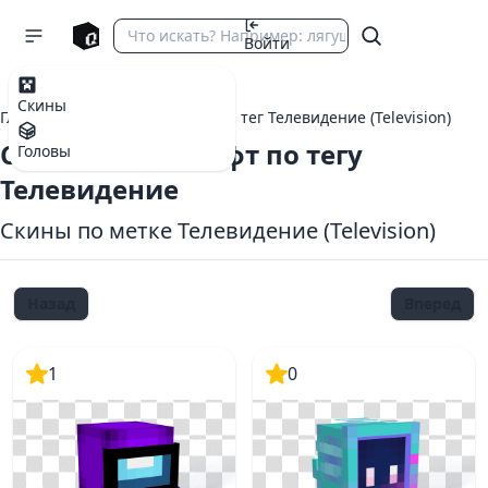
Войти
Скины
Главная
теги Майнкрафт
тег Телевидение (Television)
Скины Майнкрафт по тегу
Головы
Телевидение
Скины по метке Телевидение (Television)
Назад
Вперед
1
0