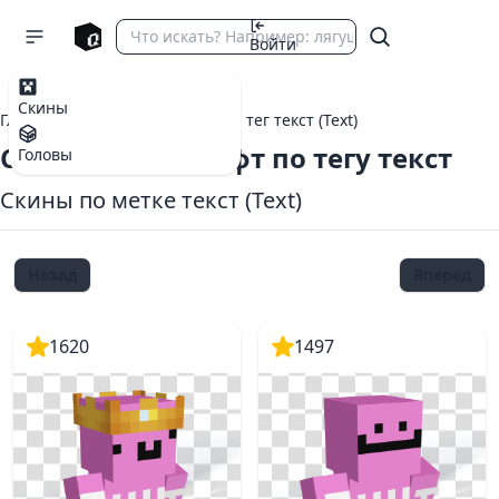
Войти
Скины
Главная
теги Майнкрафт
тег текст (Text)
Скины Майнкрафт по тегу текст
Головы
Скины по метке текст (Text)
Назад
Вперед
1620
1497