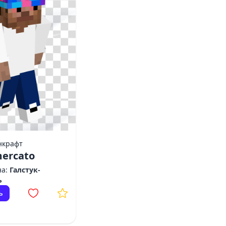
нкрафт
ercato
на:
Галстук-
ь
ь