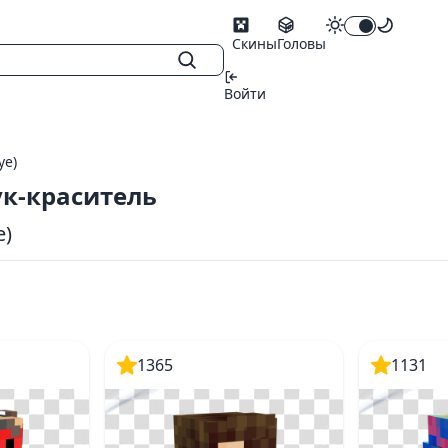
Скины
Головы
Войти
ye)
ук-краситель
e)
1365
1131