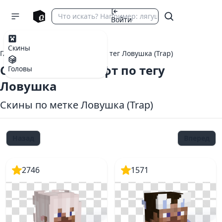
Войти
Скины
Главная
теги Майнкрафт
тег Ловушка (Trap)
Скины Майнкрафт по тегу
Головы
Ловушка
Скины по метке Ловушка (Trap)
Назад
Вперед
2746
1571