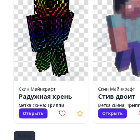
Скин Майнкрафт
Скин Майнкрафт
Радужная хрень
Стив двоит
метка скина:
Триппи
метка скина:
Трип
Открыть
Открыть
Назад