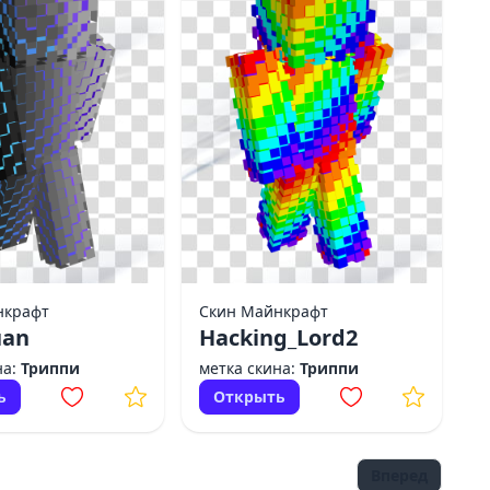
нкрафт
Скин Майнкрафт
uan
Hacking_Lord2
на:
Триппи
метка скина:
Триппи
ь
Открыть
Вперед