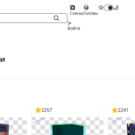
Скины
Головы
Войти
пи
2257
2241