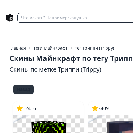
Главная
теги Майнкрафт
тег Триппи (Trippy)
Скины Майнкрафт по тегу Трип
Скины по метке Триппи (Trippy)
Назад
12416
3409