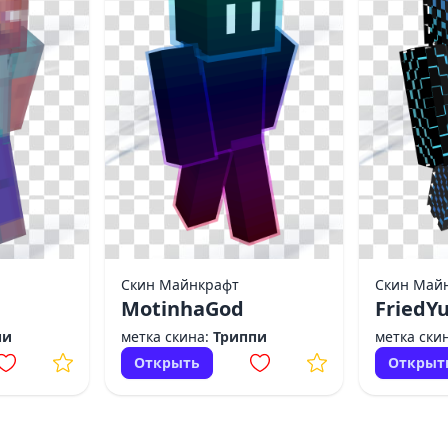
Скин Майнкрафт
Скин Май
MotinhaGod
FriedY
пи
метка скина:
Триппи
метка ски
Открыть
Открыт