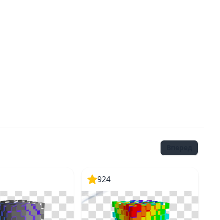
Вперед
924