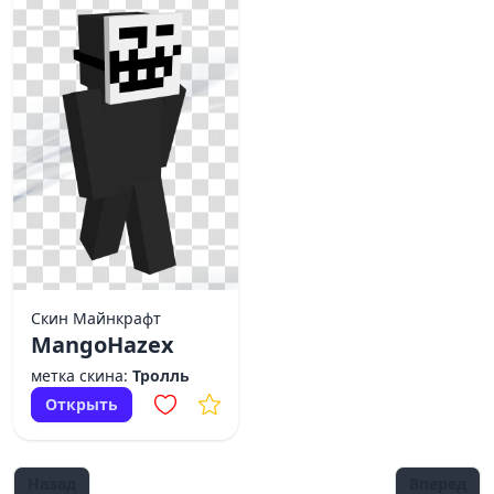
Скин Майнкрафт
MangoHazex
метка скина:
Тролль
Открыть
Назад
Вперед