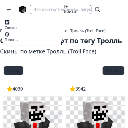
Войти
Скины
Главная
теги Майнкрафт
тег Тролль (Troll Face)
Скины Майнкрафт по тегу Тролль
Головы
Скины по метке Тролль (Troll Face)
Назад
Вперед
4030
3942