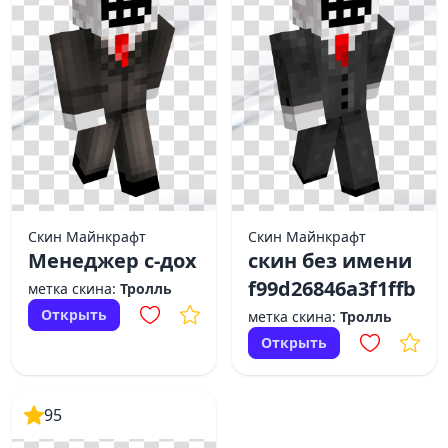
Скин Майнкрафт
Скин Майнкрафт
Менеджер с-дох
скин без имени
f99d26846a3f1ffb
метка скина:
Тролль
Открыть
метка скина:
Тролль
Открыть
95