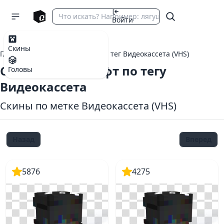
Войти
Скины
Главная
теги Майнкрафт
тег Видеокассета (VHS)
Скины Майнкрафт по тегу
Головы
Видеокассета
Скины по метке Видеокассета (VHS)
Назад
Вперед
5876
4275