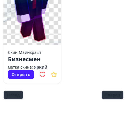
Скин Майнкрафт
Бизнесмен
метка скина:
Яркий
Открыть
Назад
Вперед