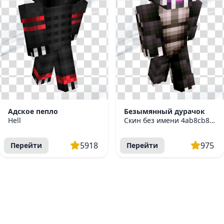
Адское пепло
Безымянный дурачок
Hell
Скин без имени 4ab8cb82577d3d3d
5918
975
Перейти
Перейти