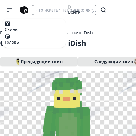
Войти
Скины
Главная
Скины Майнкрафт
скин iDish
Скин Майнкрафт iDish
Головы
Предыдущий скин
Следующий скин