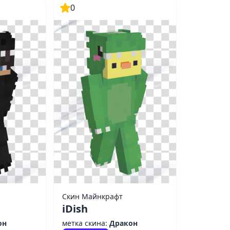
0
Скин Майнкрафт
iDish
он
метка скина:
Дракон