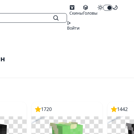
Скины
Головы
Войти
он
1720
1442