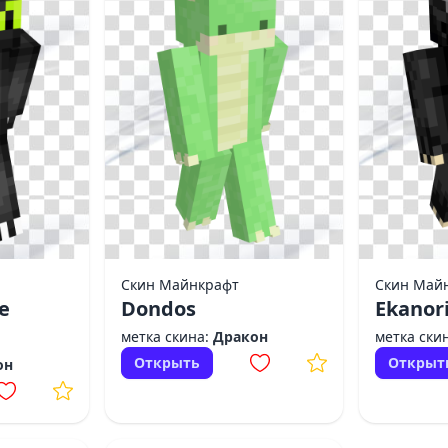
Скин Майнкрафт
Скин Май
е
Dondos
Ekanor
метка скина:
Дракон
метка ски
Открыть
Открыт
он