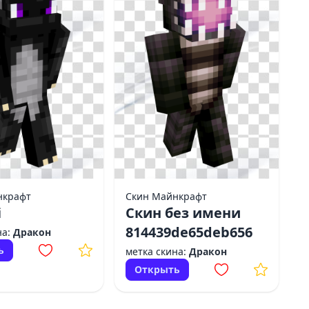
нкрафт
Скин Майнкрафт
i
Скин без имени
814439de65deb656
на:
Дракон
ь
метка скина:
Дракон
Открыть